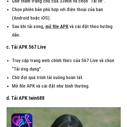
Ghé thăm trang chủ của 33Win và chọn “Tải về”.
Chọn phiên bản phù hợp với điện thoại của bạn
(Android hoặc iOS).
Sau khi tải xong,
mở file APK
và cài đặt theo hướng
dẫn.
c. Tải APK 567 Live
Truy cập trang web chính thức của 567 Live và chọn
“Tải ứng dụng”.
Chờ đợi quá trình tải xuống hoàn tất.
Mở file APK và cài đặt như bình thường.
d. Tải APK Iwin688