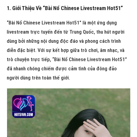
1. Giới Thiệu Về “Bài Nổ Chinese Livestream Hot51”
“Bài Nổ Chinese Livestream Hot51” là một ứng dụng
livestream trực tuyến đến từ Trung Quốc, thu hút người
dùng bởi những nội dung độc đáo và phong cách trình
diễn đặc biệt. Với sự kết hợp giữa trò chơi, âm nhạc, và
trò chuyện trực tiếp, “Bài Nổ Chinese Livestream Hot51”
đã nhanh chóng chiếm được cảm tình của đông đảo
người dùng trên toàn thế giới.