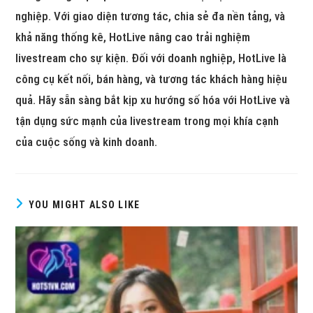
nghiệp. Với giao diện tương tác, chia sẻ đa nền tảng, và
khả năng thống kê, HotLive nâng cao trải nghiệm
livestream cho sự kiện. Đối với doanh nghiệp, HotLive là
công cụ kết nối, bán hàng, và tương tác khách hàng hiệu
quả. Hãy sẵn sàng bắt kịp xu hướng số hóa với HotLive và
tận dụng sức mạnh của livestream trong mọi khía cạnh
của cuộc sống và kinh doanh.
YOU MIGHT ALSO LIKE