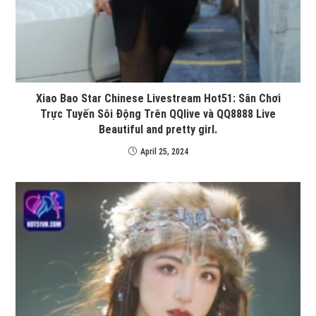
Xiao Bao Star Chinese Livestream Hot51: Sân Chơi
Trực Tuyến Sôi Động Trên QQlive và QQ8888 Live
Beautiful and pretty girl.
April 25, 2024