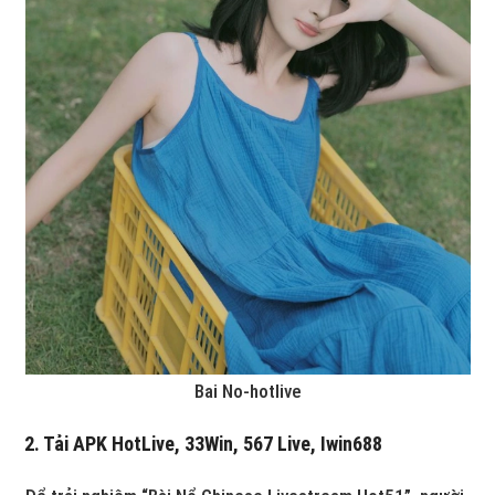
Bai No-hotlive
2. Tải APK HotLive, 33Win, 567 Live, Iwin688