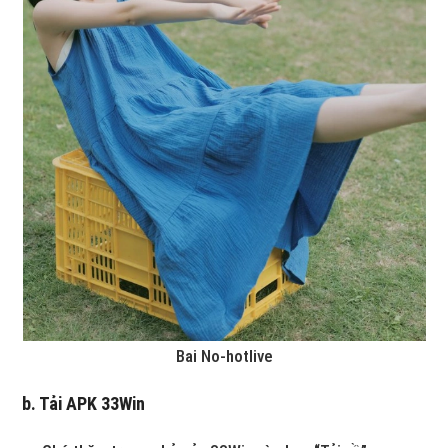
Bai No-hotlive
b. Tải APK 33Win