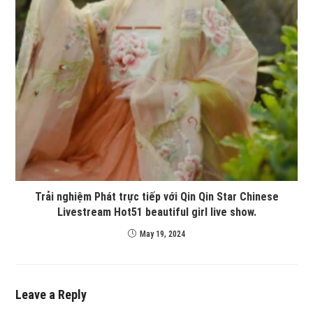
Trải nghiệm Phát trực tiếp với Qin Qin Star Chinese
Livestream Hot51 beautiful girl live show.
May 19, 2024
Leave a Reply