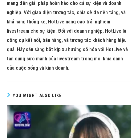
mang đến giải pháp hoàn hảo cho cả sự kiện và doanh
nghiệp. Với giao diện tương tác, chia sẻ đa nền tảng, và
khả năng thống kê, HotLive nâng cao trải nghiệm
livestream cho sự kiện. Đối với doanh nghiệp, HotLive là
công cụ kết nối, bán hàng, và tương tác khách hàng hiệu
quả. Hãy sẵn sàng bắt kịp xu hướng số hóa với HotLive và
tận dụng sức mạnh của livestream trong mọi khía cạnh
của cuộc sống và kinh doanh.
YOU MIGHT ALSO LIKE