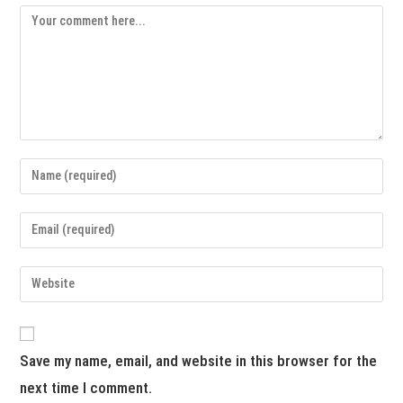
Save my name, email, and website in this browser for the
next time I comment.