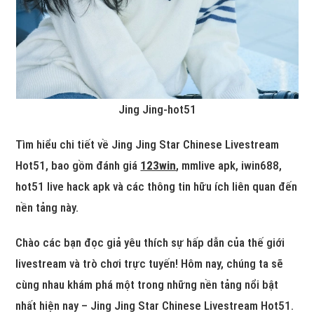
Jing Jing-hot51
Tìm hiểu chi tiết về Jing Jing Star Chinese Livestream
Hot51, bao gồm đánh giá
123win
, mmlive apk, iwin688,
hot51 live hack apk và các thông tin hữu ích liên quan đến
nền tảng này.
Chào các bạn đọc giả yêu thích sự hấp dẫn của thế giới
livestream và trò chơi trực tuyến! Hôm nay, chúng ta sẽ
cùng nhau khám phá một trong những nền tảng nổi bật
nhất hiện nay – Jing Jing Star Chinese Livestream Hot51.