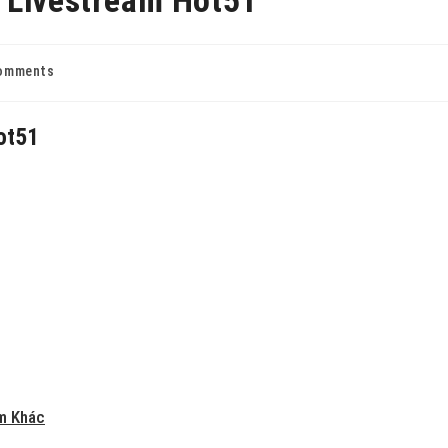
omments
Hot51
am Khác