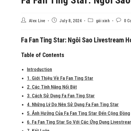
Alex Live
July 8, 2024
gái xinh
0 C
Fa Fan Ting Star: Ngôi Sao Livestream 
Table of Contents
Introduction
1. Giới Thiệu Về Fa Fan Ting Star
2. Các Tính Năng Nổi Bật
3. Cách Sử Dụng Fa Fan Ting Star
4. Những Lý Do Nên Sử Dụng Fa Fan Ting Star
5. Ảnh Hưởng Của Fa Fan Ting Star Đến Cộng Đồng
6. Fa Fan Ting Star So Với Các Ứng Dụng Livestre
7. Kết Luận