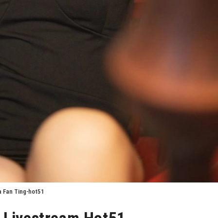
a Fan Ting-hot51
o Livestream Hot51