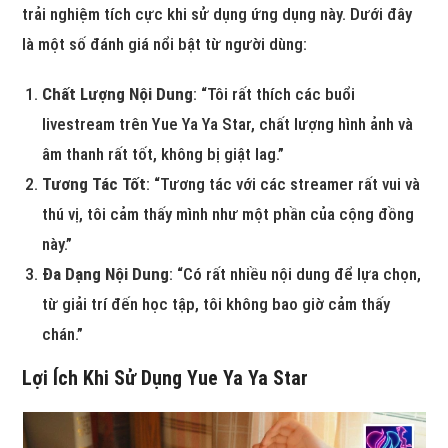
trải nghiệm tích cực khi sử dụng ứng dụng này. Dưới đây
là một số đánh giá nổi bật từ người dùng:
Chất Lượng Nội Dung
: “Tôi rất thích các buổi
livestream trên Yue Ya Ya Star, chất lượng hình ảnh và
âm thanh rất tốt, không bị giật lag.”
Tương Tác Tốt
: “Tương tác với các streamer rất vui và
thú vị, tôi cảm thấy mình như một phần của cộng đồng
này.”
Đa Dạng Nội Dung
: “Có rất nhiều nội dung để lựa chọn,
từ giải trí đến học tập, tôi không bao giờ cảm thấy
chán.”
Lợi Ích Khi Sử Dụng Yue Ya Ya Star