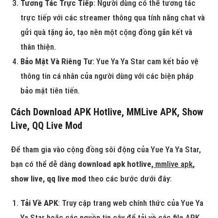
Tương Tác Trực Tiếp
: Người dùng có thể tương tác
trực tiếp với các streamer thông qua tính năng chat và
gửi quà tặng ảo, tạo nên một cộng đồng gắn kết và
thân thiện.
Bảo Mật Và Riêng Tư
: Yue Ya Ya Star cam kết bảo vệ
thông tin cá nhân của người dùng với các biện pháp
bảo mật tiên tiến.
Cách Download APK Hotlive, MMLive APK, Show
Live, QQ Live Mod
Để tham gia vào cộng đồng sôi động của Yue Ya Ya Star,
bạn có thể dễ dàng
download apk hotlive,
mmlive apk
,
show live, qq live mod
theo các bước dưới đây:
Tải Về APK
: Truy cập trang web chính thức của Yue Ya
Ya Star hoặc các nguồn tin cậy để tải về các file APK