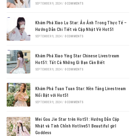
SEPTEMBER 9, 2024
/
0 COMMENTS
Khám Phá Xiao Lu Star: Ảo Ảnh Trong Thực Tế –
Hướng Dẫn Chi Tiết và Cập Nhật Về Hot51
SEPTEMBER 9, 2024
/
0 COMMENTS
Khám Phá Xiao Ying Star Chinese Livestream
Hot51: Tất Cả Những Gì Bạn Cần Biết
SEPTEMBER 9, 2024
/
0 COMMENTS
Khám Phá Tuan Tuan Star: Nền Tảng Livestream
Nổi Bật với Hot51
SEPTEMBER 9, 2024
/
0 COMMENTS
Mei Gou Jie Star trên Hot51: Hướng Dẫn Cập
Nhật và Tinh Chỉnh Hotlive51 Beautiful girl
Goddess