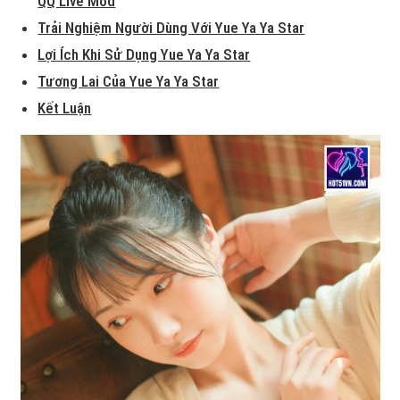
QQ Live Mod
Trải Nghiệm Người Dùng Với Yue Ya Ya Star
Lợi Ích Khi Sử Dụng Yue Ya Ya Star
Tương Lai Của Yue Ya Ya Star
Kết Luận