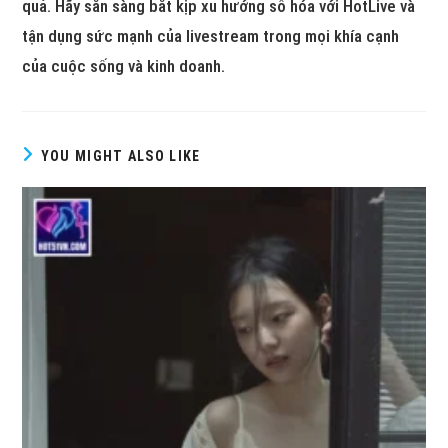
quả. Hãy sẵn sàng bắt kịp xu hướng số hóa với HotLive và
tận dụng sức mạnh của livestream trong mọi khía cạnh
của cuộc sống và kinh doanh.
YOU MIGHT ALSO LIKE