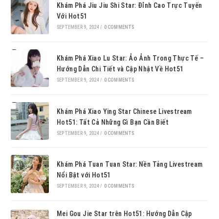
Khám Phá Jiu Jiu Shi Star: Đỉnh Cao Trực Tuyến
Với Hot51
SEPTEMBER 9, 2024
/
0 COMMENTS
Khám Phá Xiao Lu Star: Ảo Ảnh Trong Thực Tế –
Hướng Dẫn Chi Tiết và Cập Nhật Về Hot51
SEPTEMBER 9, 2024
/
0 COMMENTS
Khám Phá Xiao Ying Star Chinese Livestream
Hot51: Tất Cả Những Gì Bạn Cần Biết
SEPTEMBER 9, 2024
/
0 COMMENTS
Khám Phá Tuan Tuan Star: Nền Tảng Livestream
Nổi Bật với Hot51
SEPTEMBER 9, 2024
/
0 COMMENTS
Mei Gou Jie Star trên Hot51: Hướng Dẫn Cập