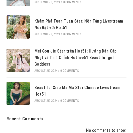
SEPTEMBER 9, 2024
/
0 COMMENTS
Khám Phá Tuan Tuan Star: Nền Tảng Livestream
Nổi Bật với Hot51
SEPTEMBER 9, 2024
/
0 COMMENTS
Mei Gou Jie Star trên Hot51: Hướng Dẫn Cập
Nhật và Tinh Chỉnh Hotlive51 Beautiful girl
Goddess
AUGUST 25, 2024
/
0 COMMENTS
Beautiful Xiao Ma Ma Star Chinese Livestream
Hot51
AUGUST 25, 2024
/
0 COMMENTS
Recent Comments
No comments to show.