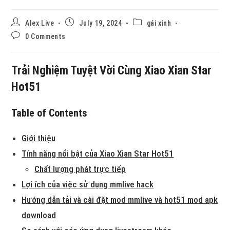
Alex Live
July 19, 2024
gái xinh
0 Comments
Trải Nghiệm Tuyệt Vời Cùng Xiao Xian Star
Hot51
Table of Contents
Giới thiệu
Tính năng nổi bật của Xiao Xian Star Hot51
Chất lượng phát trực tiếp
Lợi ích của việc sử dụng mmlive hack
Hướng dẫn tải và cài đặt mod mmlive và hot51 mod apk
download