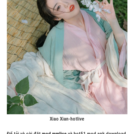
Xiao Xian-hotlive
Để tải và cài đặt
mod mmlive
và
hot51 mod apk download
,