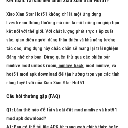
Kết luận: Tại sao nên chọn Xiao Xian Star Hot51?
Xiao Xian Star Hot51 không chỉ là một ứng dụng
livestream thông thường mà còn là một công cụ giúp bạn
kết nối với thế giới. Với chất lượng phát trực tiếp xuất
sắc, giao diện người dùng thân thiện và khả năng tương
tác cao, ứng dụng này chắc chắn sẽ mang lại trải nghiệm
đáng nhớ cho bạn. Đừng quên thử qua các phiên bản
mmlive mod unlock room
,
mmlive hack
,
mod mmlive
, và
hot51 mod apk download
để tận hưởng trọn vẹn các tính
năng tuyệt vời của Xiao Xian Star Hot51.
Câu hỏi thường gặp (FAQ)
Q1: Làm thế nào để tải và cài đặt mod mmlive và hot51
mod apk download?
A1:
Bạn có thể tải file APK từ trang web chính thức hoặc