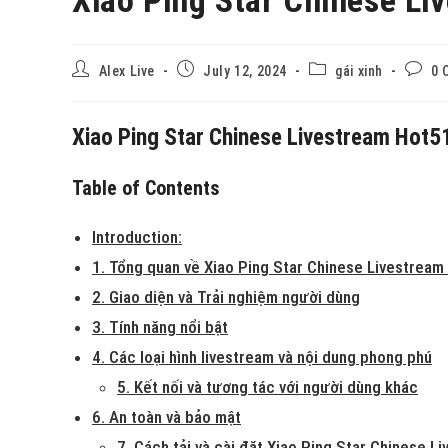
Alex Live
July 12, 2024
gái xinh
0 
Xiao Ping Star Chinese Livestream Hot5
Table of Contents
Introduction:
1. Tổng quan về Xiao Ping Star Chinese Livestream
2. Giao diện và Trải nghiệm người dùng
3. Tính năng nổi bật
4. Các loại hình livestream và nội dung phong phú
5. Kết nối và tương tác với người dùng khác
6. An toàn và bảo mật
7. Cách tải và cài đặt Xiao Ping Star Chinese 