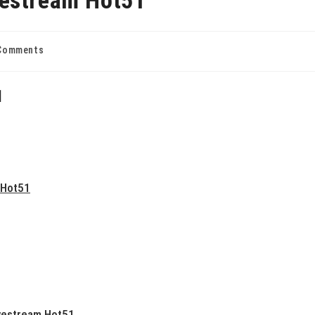
Comments
1
 Hot51
Livestream Hot51