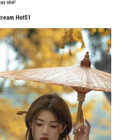
gay nhé!
stream Hot51