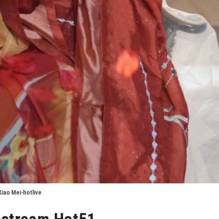
Xiao Mei-hotlive
vestream Hot51